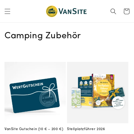
Direkt
zum
Warenko
Inhalt
K
Camping Zubehör
a
t
e
g
o
r
i
e
VanSite Gutschein (10 € - 200 €)
Stellplatzführer 2026