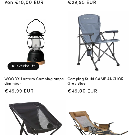
Normaler
Von €10,00 EUR
Normaler
€29,95 EUR
:
Preis
Preis
Ausverkauft
WOODY Lantern Campinglampe
Camping Stuhl CAMP ANCHOR
dimmbar
Grey Blue
Normaler
€49,99 EUR
Normaler
€49,00 EUR
Preis
Preis