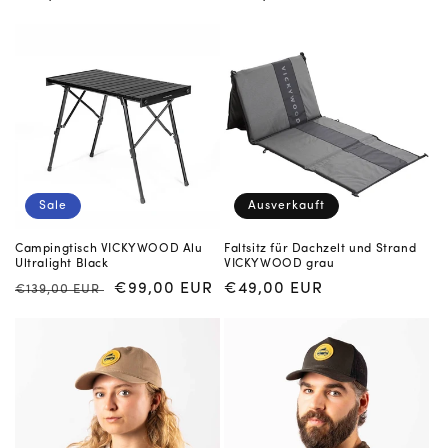
Preis
Preis
Sale
Ausverkauft
Campingtisch VICKYWOOD Alu
Faltsitz für Dachzelt und Strand
Ultralight Black
VICKYWOOD grau
Normaler
Verkaufspreis
€99,00 EUR
Normaler
€49,00 EUR
€139,00 EUR
Preis
Preis