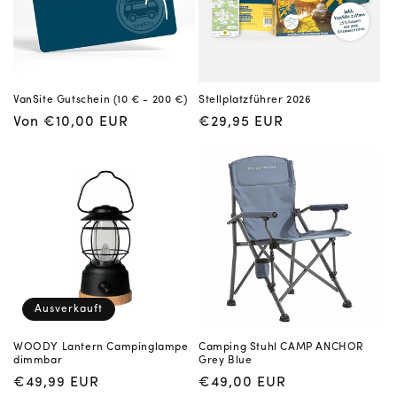
VanSite Gutschein (10 € - 200 €)
Stellplatzführer 2026
Normaler
Von €10,00 EUR
Normaler
€29,95 EUR
Preis
Preis
Ausverkauft
WOODY Lantern Campinglampe
Camping Stuhl CAMP ANCHOR
dimmbar
Grey Blue
Normaler
€49,99 EUR
Normaler
€49,00 EUR