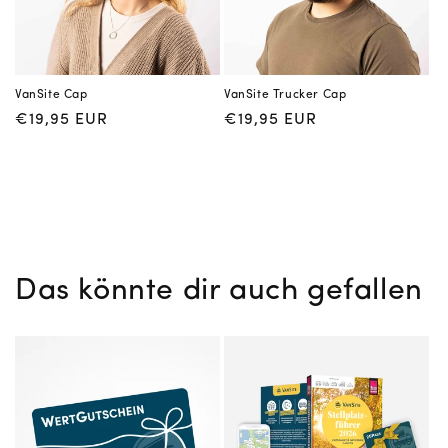
VanSite Cap
VanSite Trucker Cap
Normaler
€19,95 EUR
Normaler
€19,95 EUR
Preis
Preis
Das könnte dir auch gefallen