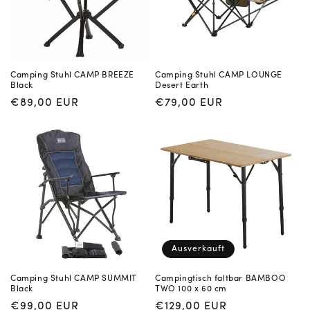
Camping Stuhl CAMP BREEZE
Camping Stuhl CAMP LOUNGE
Black
Desert Earth
Normaler
€89,00 EUR
Normaler
€79,00 EUR
Preis
Preis
Ausverkauft
Camping Stuhl CAMP SUMMIT
Campingtisch faltbar BAMBOO
Black
TWO 100 x 60 cm
Normaler
€99,00 EUR
Normaler
€129,00 EUR