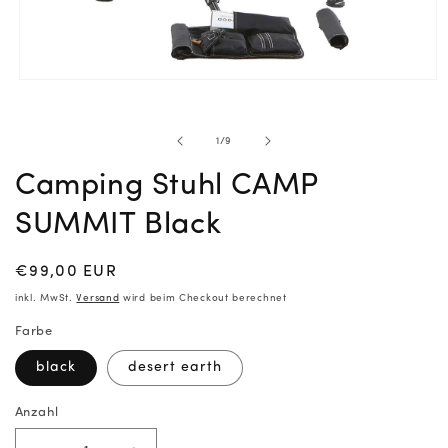
Medien
1
in
Modal
öffnen
von
1
/
9
Camping Stuhl CAMP
SUMMIT Black
Normaler
€99,00 EUR
Preis
inkl. MwSt.
Versand
wird beim Checkout berechnet
Farbe
black
desert earth
Anzahl