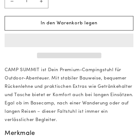
Verringere
Erhöhe
die
die
Menge
Menge
für
für
In den Warenkorb legen
Camping
Camping
Stuhl
Stuhl
CAMP
CAMP
SUMMIT
SUMMIT
Black
Black
CAMP SUMMIT ist Dein Premium-Campingstuhl für
Outdoor-Abenteuer. Mit stabiler Bauweise, bequemer
Rückenlehne und praktischen Extras wie Getränkehalter
und Tasche bietet er Komfort auch bei langen Einsätzen.
Egal ob im Basecamp, nach einer Wanderung oder auf
langen Reisen – dieser Faltstuhl ist immer ein
verlässlicher Begleiter.
Merkmale